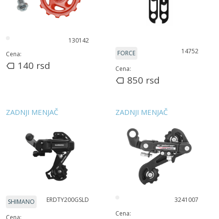
130142
14752
FORCE
Cena:
140
rsd
Cena:
850
rsd
ZADNJI MENJAČ
ZADNJI MENJAČ
ERDTY200GSLD
3241007
SHIMANO
Cena:
Cena: