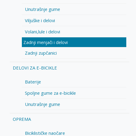
Unutrašnje gume
Viljuške i delovi
Volani,lule i delovi
Zadnji menjači i delovi
Zadnji zupčanici
DELOVI ZA E-BICIKLE
Baterije
Spoljne gume za e-bicikle
Unutrašnje gume
OPREMA
Biciklističke naočare