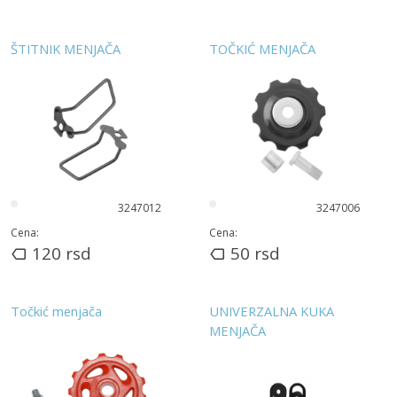
ŠTITNIK MENJAČA
TOČKIĆ MENJAČA
3247012
3247006
Cena:
Cena:
120
rsd
50
rsd
Točkić menjača
UNIVERZALNA KUKA
MENJAČA