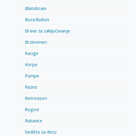
Blatobrani
Boce/bidoni
Brave za zaključavanje
Brzinomeri
Kacige
Korpe
Pumpe
Razno
Retrovizori
Rogovi
Rukavice
Sedišta za decu