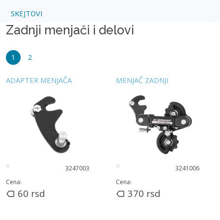
SKEJTOVI
Zadnji menjači i delovi
1
2
ADAPTER MENJAČA
MENJAČ ZADNJI
3247003
3241006
Cena:
Cena:
60
rsd
370
rsd