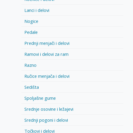
Lanci i delovi
Nogice
Pedale
Prednji menjači i delovi
Ramovi i delovi za ram
Razno
Ručice menjača i delovi
Sedišta
Spoljašne gume
Srednje osovine i ležajevi
Srednji pogoni i delovi
Točkovi i delovi