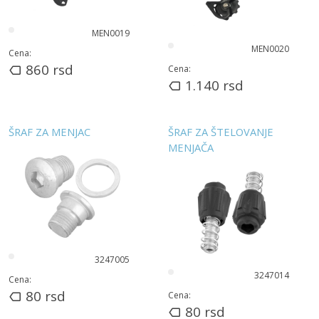
MEN0019
MEN0020
Cena:
860
rsd
Cena:
1.140
rsd
ŠRAF ZA MENJAC
ŠRAF ZA ŠTELOVANJE
MENJAČA
3247005
3247014
Cena:
80
rsd
Cena:
80
rsd