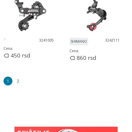
3241005
3242111
SHIMANO
Cena:
Cena:
450
rsd
860
rsd
1
2