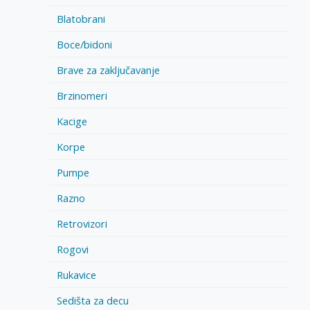
Blatobrani
Boce/bidoni
Brave za zaključavanje
Brzinomeri
Kacige
Korpe
Pumpe
Razno
Retrovizori
Rogovi
Rukavice
Sedišta za decu