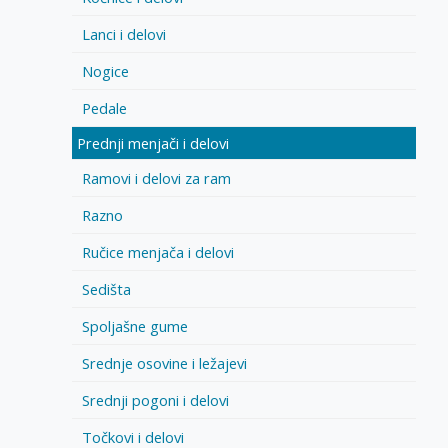
Lanci i delovi
Nogice
Pedale
Prednji menjači i delovi
Ramovi i delovi za ram
Razno
Ručice menjača i delovi
Sedišta
Spoljašne gume
Srednje osovine i ležajevi
Srednji pogoni i delovi
Točkovi i delovi