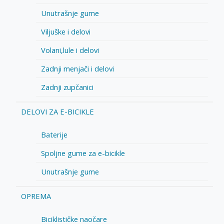
Unutrašnje gume
Viljuške i delovi
Volani,lule i delovi
Zadnji menjači i delovi
Zadnji zupčanici
DELOVI ZA E-BICIKLE
Baterije
Spoljne gume za e-bicikle
Unutrašnje gume
OPREMA
Biciklističke naočare