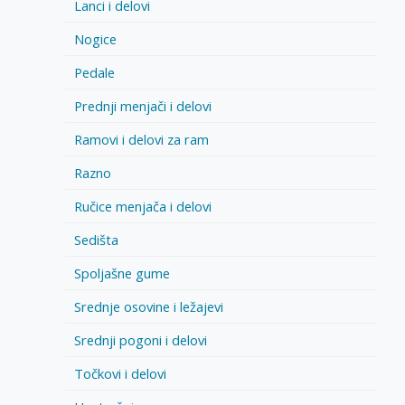
Lanci i delovi
Nogice
Pedale
Prednji menjači i delovi
Ramovi i delovi za ram
Razno
Ručice menjača i delovi
Sedišta
Spoljašne gume
Srednje osovine i ležajevi
Srednji pogoni i delovi
Točkovi i delovi