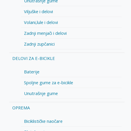
Unutrašnje gume
Viljuške i delovi
Volani,lule i delovi
Zadnji menjači i delovi
Zadnji zupčanici
DELOVI ZA E-BICIKLE
Baterije
Spoljne gume za e-bicikle
Unutrašnje gume
OPREMA
Biciklističke naočare