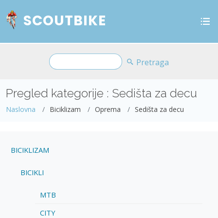
SCOUTBIKE
Pretraga
Pregled kategorije : Sedišta za decu
Naslovna
Biciklizam
Oprema
Sedišta za decu
BICIKLIZAM
BICIKLI
MTB
CITY