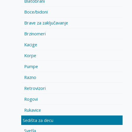
Blatobrani
Boce/bidoni
Brave za zaključavanje
Brzinomeri
Kacige
Korpe
Pumpe
Razno
Retrovizori
Rogovi
Rukavice
Sedišta za decu
Svetla