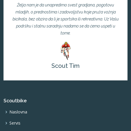
Želja nam je da unapredimo svest gradjana, pogotovu
mladjih, o prednostima i zadovoljstvu koje pruža vožnja
bicikala, bez obzira da li je sportska ili rekreativna. Uz Vašu
podršku i stalnu saradnju nadamo se da ćemo uspeti u
tome.
Scout Tim
Scoutbike
Naslovna
Servis