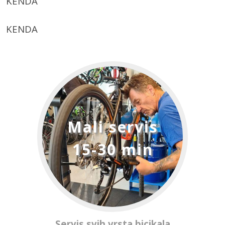
KENDA
KENDA
Mali servis
15-30 min
Servis svih vrsta bicikala