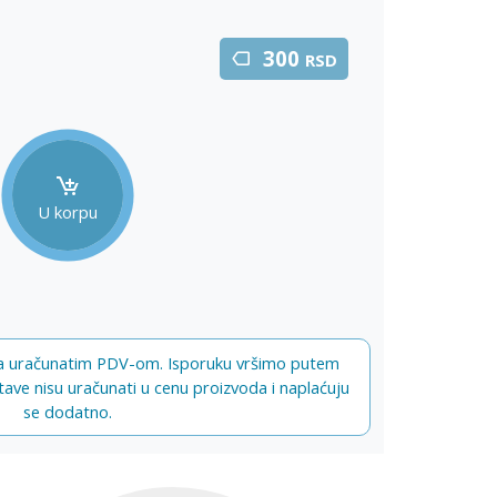
300
RSD
U korpu
a uračunatim PDV-om. Isporuku vršimo putem
stave nisu uračunati u cenu proizvoda i naplaćuju
se dodatno.