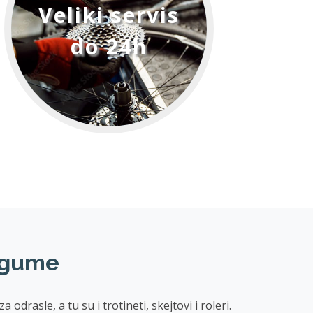
Veliki servis
do 24h
e gume
rasle, a tu su i trotineti, skejtovi i roleri.