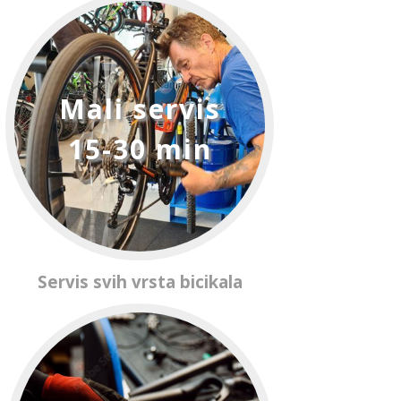
Mali servis
15-30 min
Servis svih vrsta bicikala