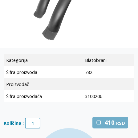
Kategorija
Blatobrani
Šifra proizvoda
782
Proizvođač
Šifra proizvođača
3100206
410
Količina :
RSD