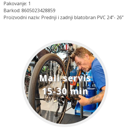
Pakovanje: 1
Barkod: 8605023428859
Proizvodni naziv: Prednji i zadnji blatobran PVC 24”- 26”
Mali servis
15-30 min