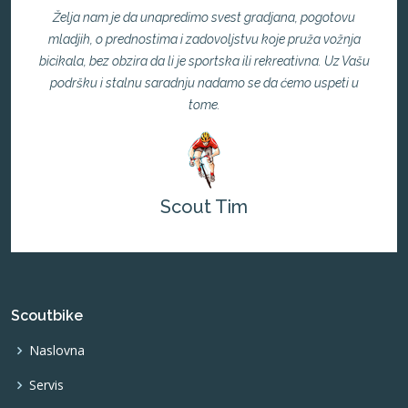
Želja nam je da unapredimo svest gradjana, pogotovu
mladjih, o prednostima i zadovoljstvu koje pruža vožnja
bicikala, bez obzira da li je sportska ili rekreativna. Uz Vašu
podršku i stalnu saradnju nadamo se da ćemo uspeti u
tome.
Scout Tim
Scoutbike
Naslovna
Servis