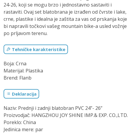
24-26, koji se mogu brzo i jednostavno sastaviti i
rastaviti. Ovaj set blatobrana je izrađen od čvrste i lake,
crne, plastike i idealna je zaštita za vas od prskanja koje
bi napravili točkovi vašeg mountain bike-a usled vožnje
po prljavom terenu.
Tehničke karakteristike
Boja: Crna
Materijal: Plastika
Brend: Flanb
Deklaracija
Naziv: Prednji i zadnji blatobran PVC 24”- 26”
Proizvodjač: HANGZHOU JOY SHINE IMP.& EXP. CO.,LTD.
Poreklo: China
Jedinica mere: par