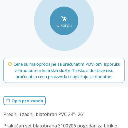
U korpu
Cene su maloprodajne sa uračunatim PDV-om. Isporuku
vršimo putem kurirskih službi. Troškovi dostave nisu
uračunati u cenu proizvoda i naplaćuju se dodatno.
Opis proizvoda
Prednji i zadnji blatobran PVC 24”- 26”
Praktičan set blatobrana 3100206 pogodan za bicikle