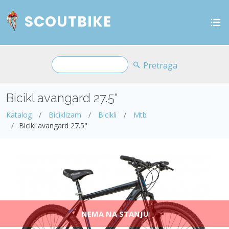
SCOUTBIKE
Pretraga
Bicikl avangard 27.5"
Katalog
Biciklizam
Bicikli
Mtb
Bicikl avangard 27.5"
NEMA NA STANJU