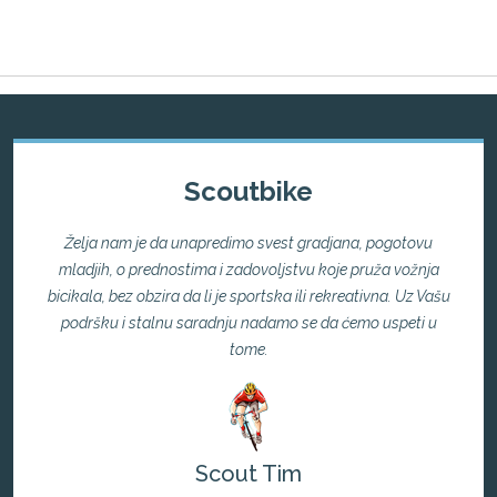
Scoutbike
Želja nam je da unapredimo svest gradjana, pogotovu
mladjih, o prednostima i zadovoljstvu koje pruža vožnja
bicikala, bez obzira da li je sportska ili rekreativna. Uz Vašu
podršku i stalnu saradnju nadamo se da ćemo uspeti u
tome.
Scout Tim