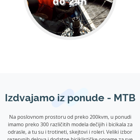
do 24h
Izdvajamo iz ponude - MTB
Na poslovnom prostoru od preko 200kvm, u ponudi
imamo preko 300 različitih modela dečijih i bicikala za
odrasle, a tu su i trotineti, skejtovi i roleri. Veliki izbor
rezervnih delova i dodatne biciklističke opreme za sve