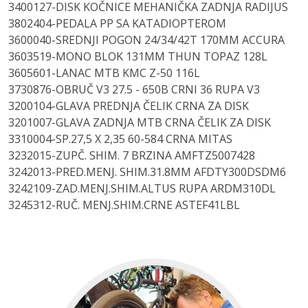
3400127-DISK KOČNICE MEHANIČKA ZADNJA RADIJUS
3802404-PEDALA PP SA KATADIOPTEROM
3600040-SREDNJI POGON 24/34/42T 170MM ACCURA
3603519-MONO BLOK 131MM THUN TOPAZ 128L
3605601-LANAC MTB KMC Z-50 116L
3730876-OBRUČ V3 27.5 - 650B CRNI 36 RUPA V3
3200104-GLAVA PREDNJA ČELIK CRNA ZA DISK
3201007-GLAVA ZADNJA MTB CRNA ČELIK ZA DISK
3310004-SP.27,5 X 2,35 60-584 CRNA MITAS
3232015-ZUPČ. SHIM. 7 BRZINA AMFTZ5007428
3242013-PRED.MENJ. SHIM.31.8MM AFDTY300DSDM6
3242109-ZAD.MENJ.SHIM.ALTUS RUPA ARDM310DL
3245312-RUČ. MENJ.SHIM.CRNE ASTEF41LBL